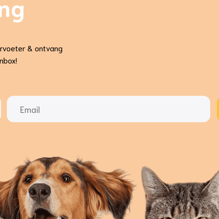
ing
ervoeter & ontvang
inbox!