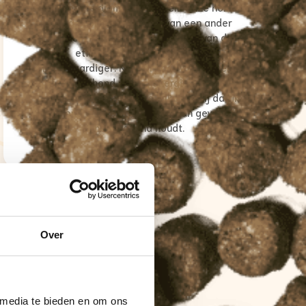
voer besteld om te proberen. Onze hond
kreeg in principe al voer van een ander
premium merk, maar na vergelijk van de
etiketten bleek Chomi toch
hoogwaardiger. Na een paar weken merk
ik dat de hond nu nog energieker is (12
jaar) en veel meer speelt. Ik ben blij dat ik
"
mijn hond gewoon goed eten kan geven die
hem gezond houdt.
Over
 media te bieden en om ons