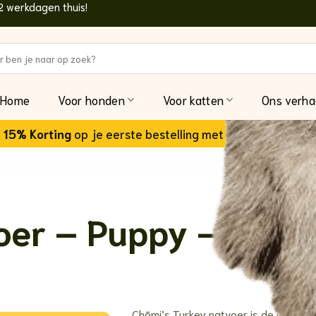
2 werkdagen thuis!
n
Home
Voor honden
Voor katten
Ons verha
15% Korting
op je eerste bestelling met code:
welkom15
oer – Puppy – Kalk
Chōmi’s Turkey natvoer is de ideale 