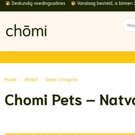
Deskundig voedingsadvies
Vandaag besteld, is binnen 
Ga
naar
inhoud
Zoeke
naar:
Home
-
Winkel
-
Geen categorie
Chomi Pets – Natv