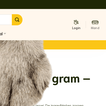
al
oen – 400 gram –
maaltijd voor gezonde groei. De ingrediënten zorgen