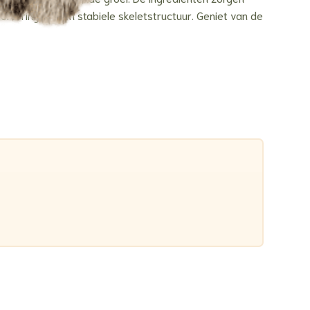
ertering en een stabiele skeletstructuur. Geniet van de
.