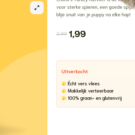
voor sterke spieren, een goede spijsv
blije snuit van je puppy na elke hap!
1,99
Oorspronkelijke prijs was: €2,99
Huidige prijs is: €1,99.
2,99
Uitverkocht
Écht vers vlees
Makkelijk verteerbaar
100% graan- en glutenvrij