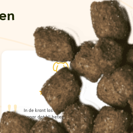
gen
Zijlstra
★★★★★
"
In de krant las ik een verhaal van de
eigenaar dat hij beter voer voor zijn hond
zocht. Die zoektocht heeft geleid tot een
eigen verkoop van voer. Ik heb dan dat