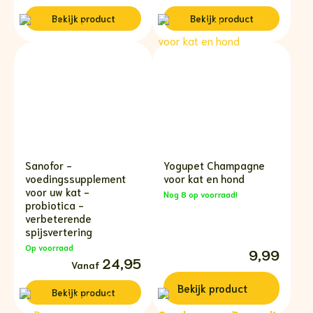
tot
tot
€14,95
€12,99
Bekijk
product
Bekijk
product
Sanofor -
Yogupet Champagne
voedingssupplement
voor kat en hond
voor uw kat -
Nog 8 op voorraad!
probiotica -
verbeterende
spijsvertering
Op voorraad
9,99
Prijsklasse:
24,95
€24,95
tot
Bekijk
product
€36,95
Bekijk
product