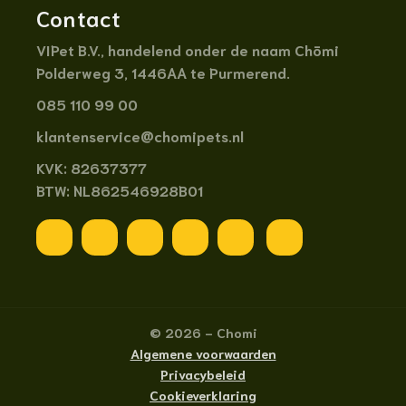
Contact
VIPet B.V
., handelend onder de naam
Chōmi
Polderweg 3, 1446AA te Purmerend.
085 110 99 00
klantenservice@chomipets.nl
KVK: 82637377
BTW: NL862546928B01
© 2026 - Chomi
Algemene voorwaarden
Privacybeleid
Cookieverklaring