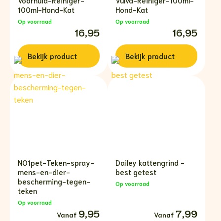
100ml-Hond-Kat
Hond-Kat
Op voorraad
Op voorraad
16,95
16,95
Bekijk
product
Bekijk
product
NO1pet-Teken-spray-
Dailey kattengrind -
mens-en-dier-
best getest
bescherming-tegen-
Op voorraad
teken
Op voorraad
Prijsklasse:
9,95
Prijsklasse:
7,99
€9,95
€7,99