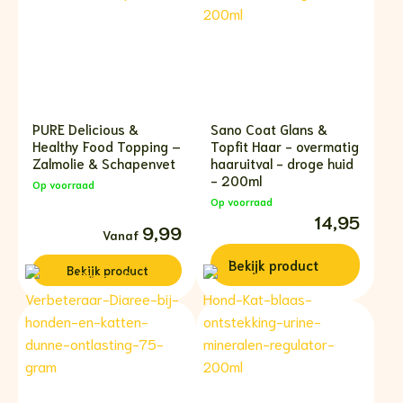
PURE Delicious &
Sano Coat Glans &
Healthy Food Topping –
Topfit Haar - overmatig
Zalmolie & Schapenvet
haaruitval - droge huid
- 200ml
Op voorraad
Op voorraad
14,95
Prijsklasse:
9,99
€9,99
tot
Bekijk
product
€14,99
Bekijk
product