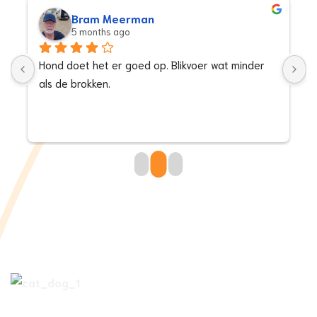
Bram Meerman
5 months ago
Hond doet het er goed op. Blikvoer wat minder 
I
e 
als de brokken.
d
 
w
 
e 
 