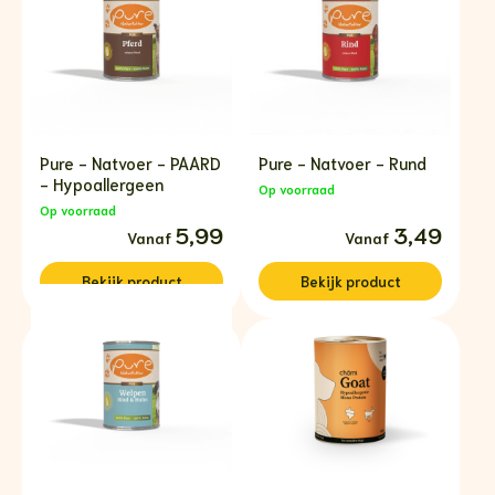
Pure - Natvoer - PAARD
Pure - Natvoer - Rund
- Hypoallergeen
Op voorraad
Op voorraad
Prijsklasse:
5,99
Prijsklasse:
3,49
€5,99
€3,49
tot
tot
€7,99
€5,49
Bekijk
product
Bekijk
product