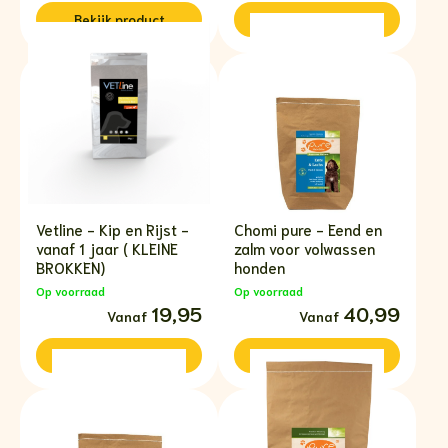
tot
tot
€63,99
€54,95
Bekijk
product
Bekijk
product
Vetline - Kip en Rijst -
Chomi pure - Eend en
vanaf 1 jaar ( KLEINE
zalm voor volwassen
BROKKEN)
honden
Op voorraad
Op voorraad
Prijsklasse:
19,95
Prijsklasse:
40,99
€19,95
€40,99
tot
tot
€64,95
€79,99
Bekijk
product
Bekijk
product