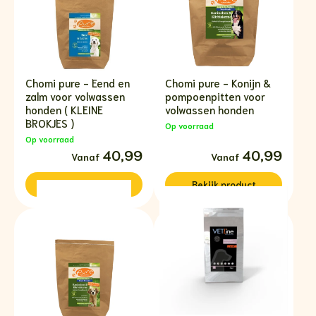
Chomi pure - Eend en
Chomi pure - Konijn &
zalm voor volwassen
pompoenpitten voor
honden ( KLEINE
volwassen honden
BROKJES )
Op voorraad
Op voorraad
40,99
Prijsklasse:
40,99
€40,99
tot
€108,99
Bekijk
product
Bekijk
product