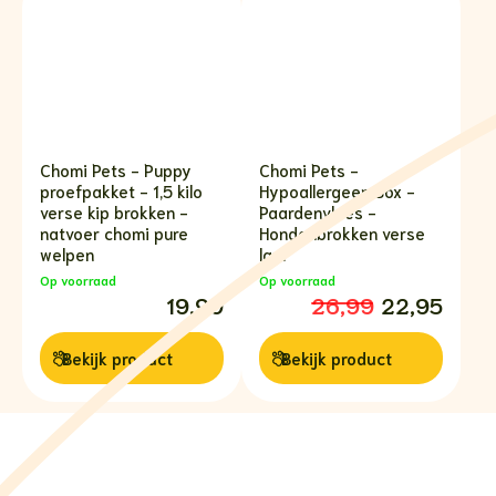
Chomi Pets - Puppy
Chomi Pets -
proefpakket - 1,5 kilo
Hypoallergeen Box -
verse kip brokken -
Paardenvlees -
natvoer chomi pure
Hondenbrokken verse
welpen
lam
Op voorraad
Op voorraad
19,99
Oorspronkelijke
Huidige
26,99
22,95
prijs
prijs
was:
is:
€26,99.
€22,95.
Bekijk
product
Bekijk
product