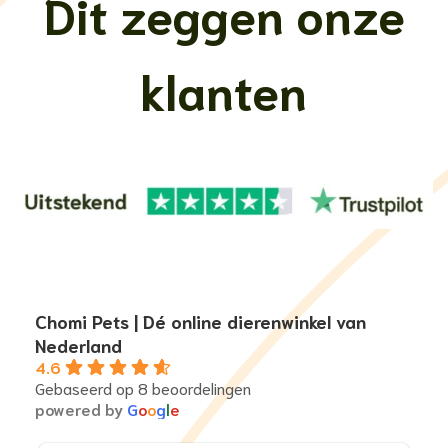
Dit zeggen onze
klanten
Chomi Pets | Dé online dierenwinkel van
Nederland
4.6
Gebaseerd op 8 beoordelingen
powered by
G
o
o
g
l
e