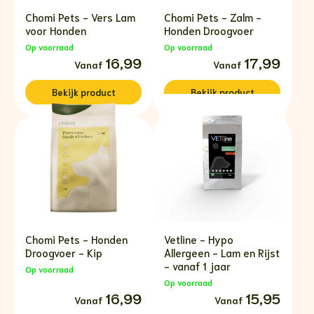
Chomi Pets - Vers Lam
Chomi Pets - Zalm -
voor Honden
Honden Droogvoer
Op voorraad
Op voorraad
Prijsklasse:
16,99
Prijsklasse:
17,99
€16,99
€17,99
tot
tot
€73,99
€72,99
Bekijk
product
Bekijk
product
Chomi Pets - Honden
Vetline - Hypo
Droogvoer - Kip
Allergeen - Lam en Rijst
- vanaf 1 jaar
Op voorraad
Op voorraad
Prijsklasse:
16,99
Prijsklasse:
15,95
€16,99
€15,95