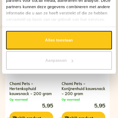
partners voor social media, adverteren en analyse. Deze
kauwsnack - 150 gram
kauwsnack - 200 gram
partners kunnen deze gegevens combineren met andere
Op voorraad
Op voorraad
4,95
5,99
informatie die u aan ze heeft verstrekt of die ze hebben
verzameld op basis van uw gebruik van hun services.
Bekijk
product
Bekijk
product
Alles toestaan
Aanpassen
Chomi Pets -
Chomi Pets -
Hertenkophuid
Konijnenhuid kauwsnack
kauwsnack - 200 gram
- 200 gram
Op voorraad
Op voorraad
5,95
5,95
Bekijk
product
Bekijk
product