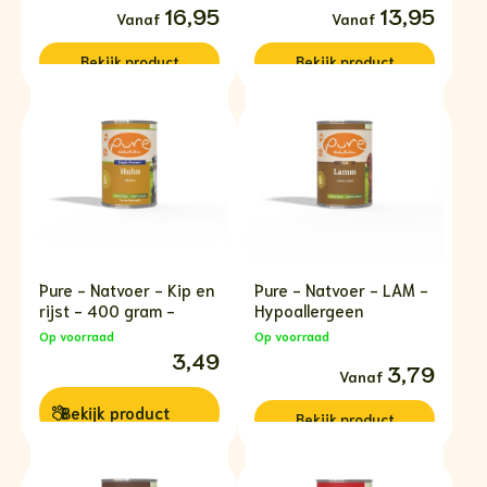
Prijsklasse:
16,95
Prijsklasse:
13,95
€16,95
€13,95
tot
tot
€59,95
€53,95
Bekijk
product
Bekijk
product
Pure - Natvoer - Kip en
Pure - Natvoer - LAM -
rijst - 400 gram -
Hypoallergeen
Op voorraad
Op voorraad
3,49
Prijsklasse:
3,79
€3,79
tot
Bekijk
product
€5,99
Bekijk
product