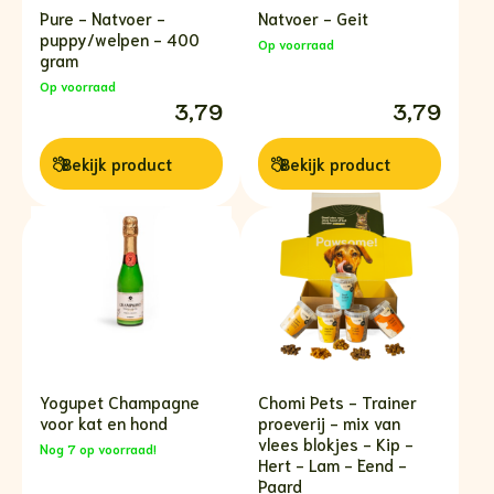
Pure - Natvoer -
Natvoer - Geit
puppy/welpen - 400
Op voorraad
gram
Op voorraad
3,79
3,79
Bekijk
product
Bekijk
product
Yogupet Champagne
Chomi Pets - Trainer
voor kat en hond
proeverij - mix van
vlees blokjes - Kip -
Nog 7 op voorraad!
Hert - Lam - Eend -
Paard