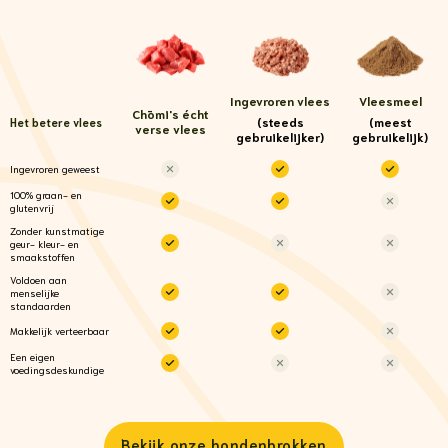
Ingevroren vlees
Vleesmeel
Chōmi
's écht
(steeds
(meest
Het betere vlees
verse vlees
gebruikelijker)
gebruikelijk)
Ingevroren geweest
100% graan- en
glutenvrij
Zonder kunstmatige
geur- kleur- en
smaakstoffen
Voldoen aan
menselijke
standaarden
Makkelijk verteerbaar
Een eigen
voedingsdeskundige
Bekijk onze hondenbrokken