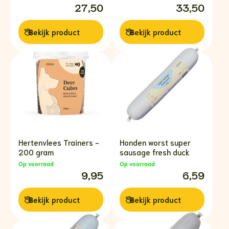
27,50
33,50
Bekijk
product
Bekijk
product
Hertenvlees Trainers -
Honden worst super
200 gram
sausage fresh duck
Op voorraad
Op voorraad
9,95
6,59
Bekijk
product
Bekijk
product