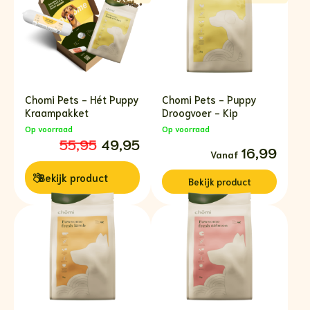
Chomi Pets - Hét Puppy
Chomi Pets - Puppy
Kraampakket
Droogvoer - Kip
Op voorraad
Op voorraad
Oorspronkelijke
Huidige
55,95
49,95
Prijsklasse:
16,99
prijs
prijs
€16,99
was:
is:
tot
€55,95.
€49,95.
Bekijk
product
€69,99
Bekijk
product