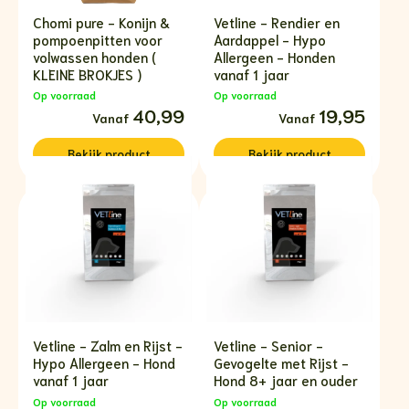
Chomi pure - Konijn &
Vetline - Rendier en
pompoenpitten voor
Aardappel - Hypo
volwassen honden (
Allergeen - Honden
KLEINE BROKJES )
vanaf 1 jaar
Op voorraad
Op voorraad
40,99
Prijsklasse:
19,95
€19,95
tot
€69,95
Bekijk
product
Bekijk
product
Vetline - Zalm en Rijst -
Vetline - Senior -
Hypo Allergeen - Hond
Gevogelte met Rijst -
vanaf 1 jaar
Hond 8+ jaar en ouder
Op voorraad
Op voorraad