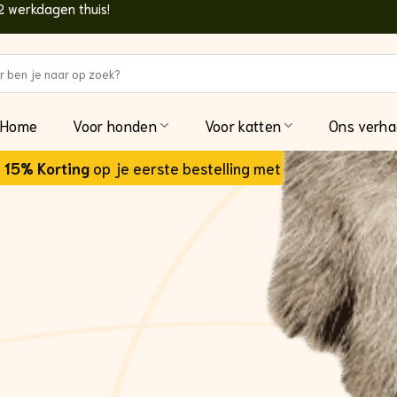
2 werkdagen thuis!
n
Home
Voor honden
Voor katten
Ons verha
15% Korting
op je eerste bestelling met code:
welkom15