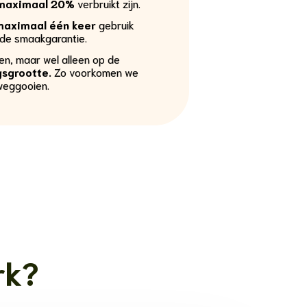
maximaal 20%
verbruikt zijn.
maximaal één keer
gebruik
de smaakgarantie.
ten, maar wel alleen op de
gsgrootte.
Zo voorkomen we
weggooien.
rk?