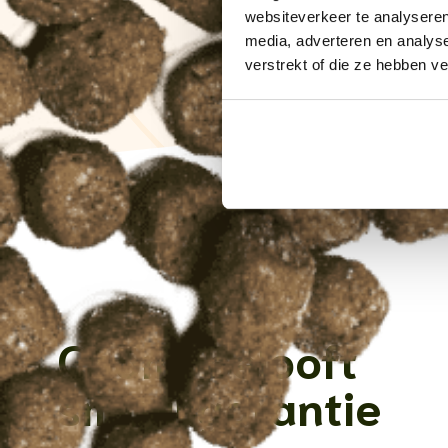
websiteverkeer te analyseren
media, adverteren en analys
verstrekt of die ze hebben v
Ontwikkeld door di
Chōmi belooft
smaakgarantie