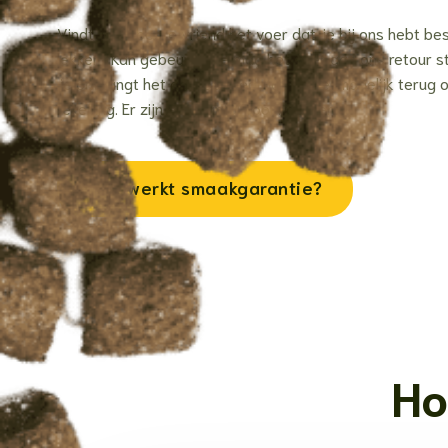
Vindt jouw beste vriend het voer dat je bij ons hebt bes
lekker? Kan gebeuren! Je mag het voer aan ons retour s
je ontvangt het aankoopbedrag zo snel mogelijk terug 
rekening. Er zijn een aantal voorwaarden:
Hoe werkt smaakgarantie?
Ho