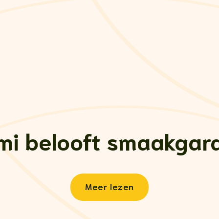
i belooft
smaakgara
Meer lezen