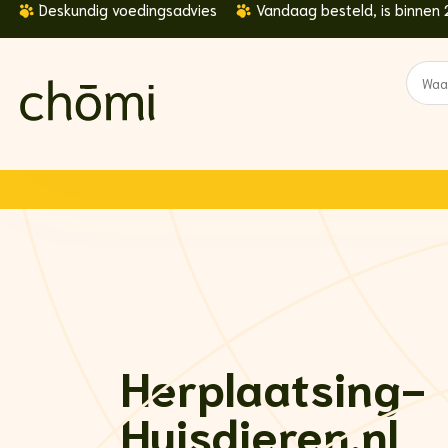
Deskundig voedingsadvies
Vandaag besteld, is binnen 
Ga
naar
inhoud
Zoeke
naar:
Herplaatsing-
Huisdieren.nl