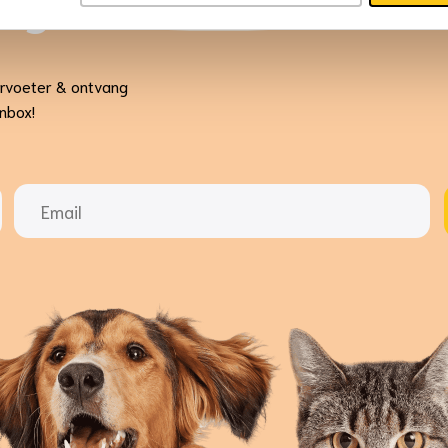
ing
ervoeter & ontvang
inbox!