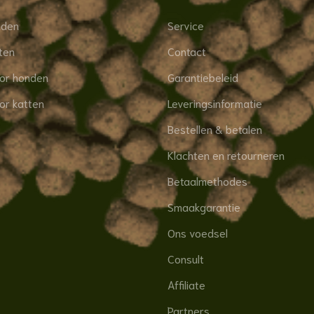
nden
Service
ten
Contact
oor honden
Garantiebeleid
or katten
Leveringsinformatie
Bestellen & betalen
Klachten en retourneren
Betaalmethodes
Smaakgarantie
Ons voedsel
Consult
Affiliate
Partners