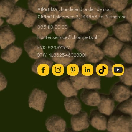
VIPet B.V
., handelend onder de naam
Chōmi
Polderweg 3, 1446AA te Purmerend.
085 110 99 00
klantenservice@chomipets.nl
KVK: 82637377
BTW: NL862546928B01