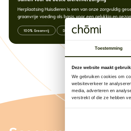
Herplaatsing Huisdieren is een van onze zorgvuldig ges
graanvrije voeding als basis voor een gelukkig en gezon
100% Graanvrij
Dierenarts goedgekeurd
Puur n
Toestemming
Deze website maakt gebruik
We gebruiken cookies om cont
websiteverkeer te analyseren
media, adverteren en analys
verstrekt of die ze hebben v