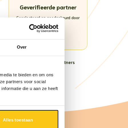
Geverifieerde partner
Geselecteerd en goedgekeurd door
het Chómi-team
★ ★ ★ ★ ★
Over
Terug naar alle partners
 media te bieden en om ons
ze partners voor social
nformatie die u aan ze heeft
Alles toestaan