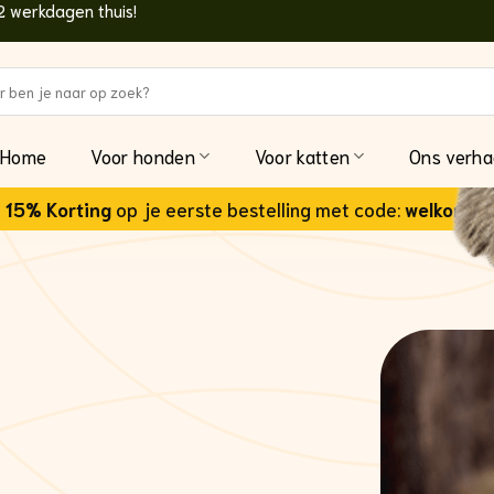
2 werkdagen thuis!
n
Home
Voor honden
Voor katten
Ons verha
15% Korting
op je eerste bestelling met code:
welkom15