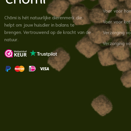
Voer voor ho
Chōmi is hét natuurlijke dierenmerk die
Voer voor kat
helpt om jouw huisdier in balans te
brengen. Vertrouwend op de kracht van de
Verzorging v
natuur.
Verzorging vo