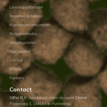
Leveringsinformatie
Bestellen & betalen
Klachten en retourneren
Betaalmethodes
Smaakgarantie
Ons voedsel
Consult
Affiliate
Partners
Contact
VIPet B.V
., handelend onder de naam
Chōmi
Polderweg 3, 1446AA te Purmerend.