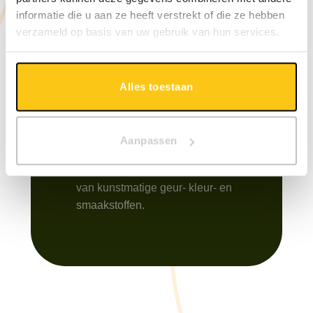
Wij helpen je graag een pootje.
informatie die u aan ze heeft verstrekt of die ze hebben
Vraag een gratis consult aan
verzameld op basis van uw gebruik van hun services.
met één van onze specialisten.
Alles toestaan
Zonder kunstmatige
ingrediënten
Aan onze producten wordt niet
Aanpassen
gesleuteld. Natuurlijke
producten, zonder het gebruik
van kunstmatige geur- kleur- en
smaakstoffen.