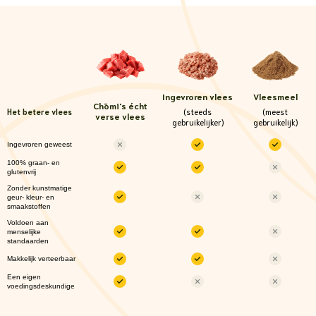
Ingevroren vlees
Vleesmeel
Chōmi
's écht
(steeds
(meest
Het betere vlees
verse vlees
gebruikelijker)
gebruikelijk)
Ingevroren geweest
100% graan- en
glutenvrij
Zonder kunstmatige
geur- kleur- en
smaakstoffen
Voldoen aan
menselijke
standaarden
Makkelijk verteerbaar
Een eigen
voedingsdeskundige