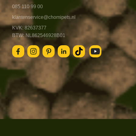
085 110 99 00
klantenservice@chomipets.nl
KVK: 82637377
BTW: NL862546928B01
© 2026 - Chomi
Algemene voorwaarden
Privacybeleid
Cookieverklaring
Blog