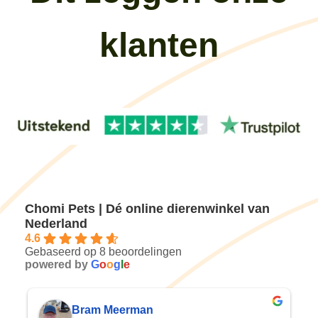
klanten
Chomi Pets | Dé online dierenwinkel van
Nederland
4.6
Gebaseerd op 8 beoordelingen
powered by
G
o
o
g
l
e
Joke Reinek