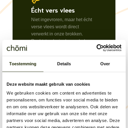
Écht vers vlees
Niet ingevroren, maar het écht
verse vlees wordt direct
verwerkt in onze brokken.
Rechtstreeks in de voerbak van
jouw beste vriend.
Toestemming
Details
Over
Graan- en glutenvrij
Goed verteerbaar en lief voor de
Deze website maakt gebruik van cookies
buik van jouw huisdier.
We gebruiken cookies om content en advertenties te
personaliseren, om functies voor social media te bieden
en om ons websiteverkeer te analyseren. Ook delen we
Vraag onze
informatie over uw gebruik van onze site met onze
voedingsdeskundige
partners voor social media, adverteren en analyse. Deze
partners kunnen deze gegevens combineren met andere