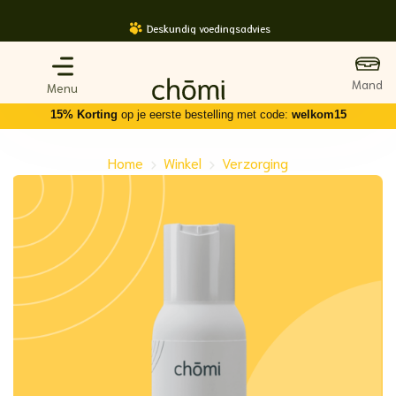
Ga
Deskundig voedingsadvies
naar
inhoud
15% Korting
op je eerste bestelling met code:
welkom15
Home
Winkel
Verzorging
-
-