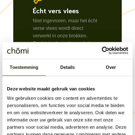
Écht vers vlees
Niet ingevroren, maar het écht
verse vlees wordt direct
verwerkt in onze brokken.
Rechtstreeks in de voerbak van
jouw beste vriend.
Toestemming
Details
Over
Graan- en glutenvrij
Goed verteerbaar en lief voor de
Deze website maakt gebruik van cookies
buik van jouw huisdier.
We gebruiken cookies om content en advertenties te
personaliseren, om functies voor social media te bieden
en om ons websiteverkeer te analyseren. Ook delen we
Vraag onze
informatie over uw gebruik van onze site met onze
voedingsdeskundige
partners voor social media, adverteren en analyse. Deze
partners kunnen deze gegevens combineren met andere