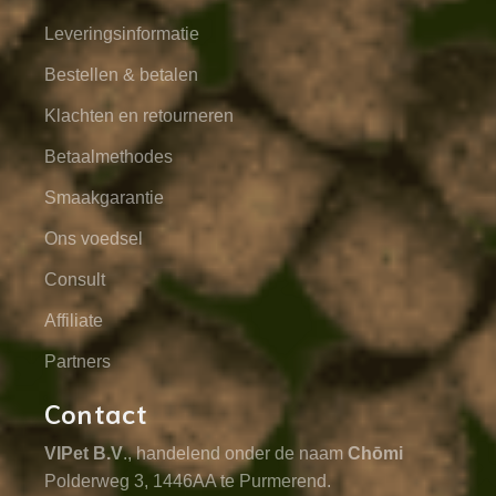
Leveringsinformatie
Bestellen & betalen
Klachten en retourneren
Betaalmethodes
Smaakgarantie
Ons voedsel
Consult
Affiliate
Partners
Contact
VIPet B.V
., handelend onder de naam
Chōmi
Polderweg 3, 1446AA te Purmerend.