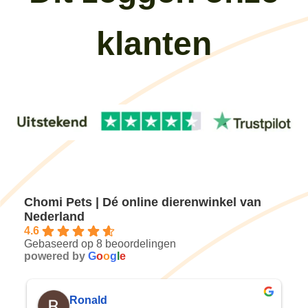
klanten
Chomi Pets | Dé online dierenwinkel van
Nederland
4.6
Gebaseerd op 8 beoordelingen
powered by
G
o
o
g
l
e
Bram Meerman