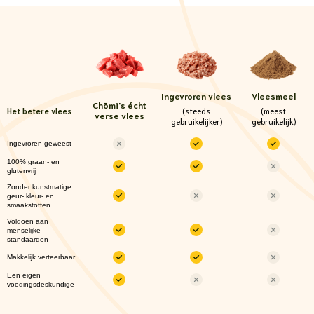
Ingevroren vlees
Vleesmeel
Chōmi
's écht
(steeds
(meest
Het betere vlees
verse vlees
gebruikelijker)
gebruikelijk)
Ingevroren geweest
100% graan- en
glutenvrij
Zonder kunstmatige
geur- kleur- en
smaakstoffen
Voldoen aan
menselijke
standaarden
Makkelijk verteerbaar
Een eigen
voedingsdeskundige