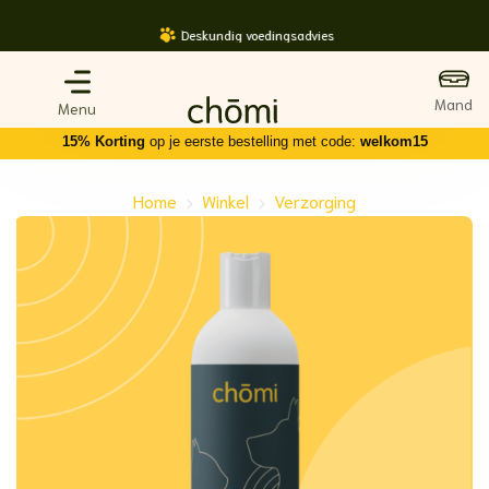
Ga
Deskundig voedingsadvies
naar
inhoud
15% Korting
op je eerste bestelling met code:
welkom15
Home
Winkel
Verzorging
-
-