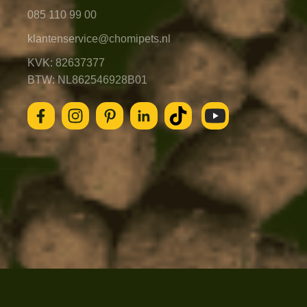
085 110 99 00
klantenservice@chomipets.nl
KVK: 82637377
BTW: NL862546928B01
© 2026 - Chomi
Algemene voorwaarden
Privacybeleid
Cookieverklaring
Blog