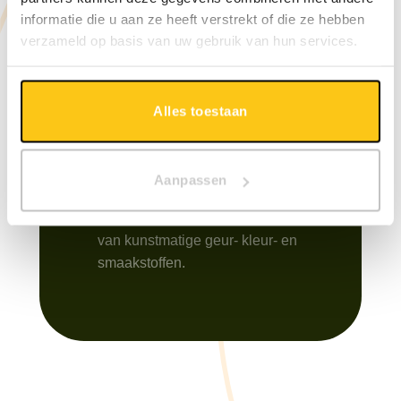
Wij helpen je graag een pootje.
informatie die u aan ze heeft verstrekt of die ze hebben
Vraag een gratis consult aan
verzameld op basis van uw gebruik van hun services.
met één van onze specialisten.
Alles toestaan
Zonder kunstmatige
ingrediënten
Aan onze producten wordt niet
Aanpassen
gesleuteld. Natuurlijke
producten, zonder het gebruik
van kunstmatige geur- kleur- en
smaakstoffen.