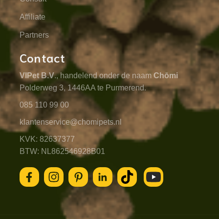
Affiliate
Partners
Contact
VIPet B.V
., handelend onder de naam
Chōmi
Polderweg 3, 1446AA te Purmerend.
085 110 99 00
klantenservice@chomipets.nl
KVK: 82637377
BTW: NL862546928B01