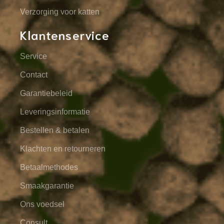
Verzorging voor katten
Klantenservice
Service
Contact
Garantiebeleid
Leveringsinformatie
Bestellen & betalen
Klachten en retourneren
Betaalmethodes
Smaakgarantie
Ons voedsel
Consult