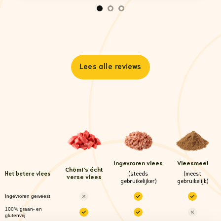
Lees alle reviews
Ingevroren vlees
Vleesmeel
Chōmi
's écht
(steeds
(meest
Het betere vlees
verse vlees
gebruikelijker)
gebruikelijk)
Ingevroren geweest
100% graan- en
glutenvrij