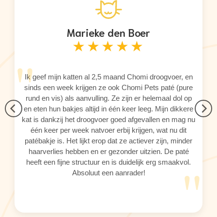
Marieke den Boer
★★★★★
"
j
Ik geef mijn katten al 2,5 maand Chomi droogvoer, en
t
sinds een week krijgen ze ook Chomi Pets paté (pure
at
rund en vis) als aanvulling. Ze zijn er helemaal dol op
z
en eten hun bakjes altijd in één keer leeg. Mijn dikkere
 na
kat is dankzij het droogvoer goed afgevallen en mag nu
één keer per week natvoer erbij krijgen, wat nu dit
h
patébakje is. Het lijkt erop dat ze actiever zijn, minder
haarverlies hebben en er gezonder uitzien. De paté
"
"
n
heeft een fijne structuur en is duidelijk erg smaakvol.
Absoluut een aanrader!