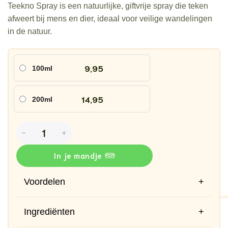
Teekno Spray is een natuurlijke, giftvrije spray die teken
afweert bij mens en dier, ideaal voor veilige wandelingen
in de natuur.
9,95
100ml
14,95
200ml
NO1pet-Teken-spray-mens-en-dier-bescherming-tegen-teken
In je mandje
Voordelen
+
Ingrediënten
+