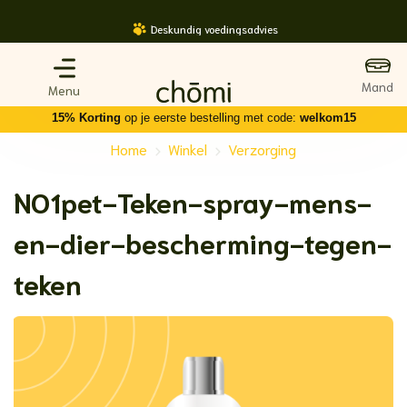
Ga
Deskundig voedingsadvies
naar
inhoud
15% Korting
op je eerste bestelling met code:
welkom15
Home
Winkel
Verzorging
-
-
NO1pet-Teken-spray-mens-
en-dier-bescherming-tegen-
teken